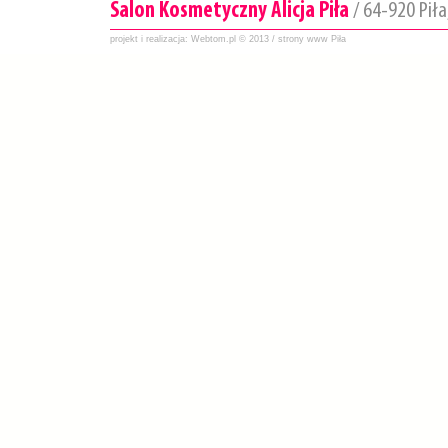
Salon Kosmetyczny Alicja Piła
/ 64-920 Piła,
projekt i realizacja:
Webtom.pl
© 2013 /
strony www Piła